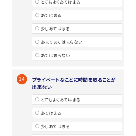
とてもよくあてはまる
あてはまる
少しあてはまる
あまりあてはまらない
あてはまらない
プライベートなことに時間を取ることが
14
出来ない
とてもよくあてはまる
あてはまる
少しあてはまる