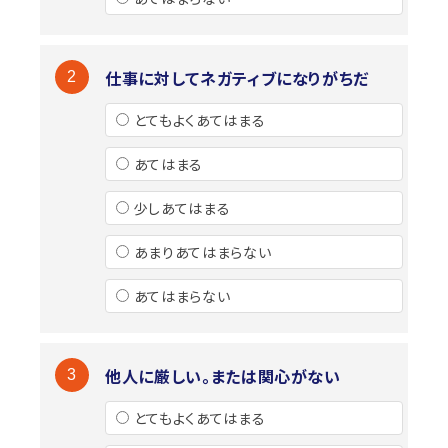
仕事に対してネガティブになりがちだ
2
とてもよくあてはまる
あてはまる
少しあてはまる
あまりあてはまらない
あてはまらない
他人に厳しい。または関心がない
3
とてもよくあてはまる