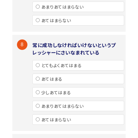
あまりあてはまらない
あてはまらない
常に成功しなければいけないというプ
8
レッシャーにさいなまれている
とてもよくあてはまる
あてはまる
少しあてはまる
あまりあてはまらない
あてはまらない