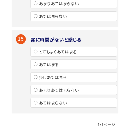
あまりあてはまらない
あてはまらない
常に時間がないと感じる
15
とてもよくあてはまる
あてはまる
少しあてはまる
あまりあてはまらない
あてはまらない
1/1ページ