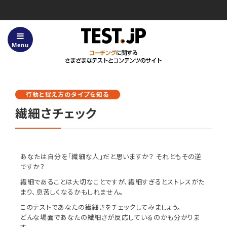
Menu
ホーム
Test.jpについて
行動と捉え方のタイプを知る
サービス内容
繊細さチェック
「タイプ分け™」とは？
コーチングについてのFAQ
あなたは自分を「繊細な人」だと思いますか？ それともその逆
テスト一覧
ですか？
繊細であることは大切なことですが、繊細すぎるとストレスがた
まり、息苦しくなるかもしれません。
よくあるご質問・お問い合わせ
このテストであなたの繊細さをチェックしてみましょう。
利用規約
どんな場面であなたの繊細さが反応しているのかも分かりま
コンテンツ使用のガイドライン